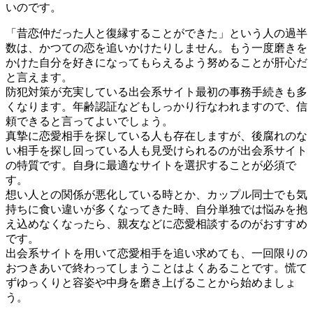
いのです。
「昔恋仲だった人と復縁することができた」という人の過半
数は、かつての恋を追いかけたりしません。もう一度磨きを
かけた自分を好きになってもらえるよう努めることが肝心だ
と言えます。
防犯対策が充実している出会系サイト最初の事務手続きも多
くなります。年齢認証などもしっかり行なわれますので、信
頼できると言ってよいでしょう。
真摯に恋愛相手を探している人も存在しますが、後腐れのな
い相手を探し回っている人も見受けられるのが出会系サイト
の特質です。自身に最適なサイトを選択することが必須で
す。
想い人との関係が悪化している時とか、カップル同士でも気
持ちに食い違いが多くなってきた時、自分単独では悩みを抱
え込めなくなったら、親友などに恋愛相談するのがおすすめ
です。
出会系サイトを用いて恋愛相手を追い求めても、一回限りの
おつきあいで終わってしまうことはよくあることです。慌て
ずゆっくりと容姿や中身を磨き上げることから始めましょ
う。