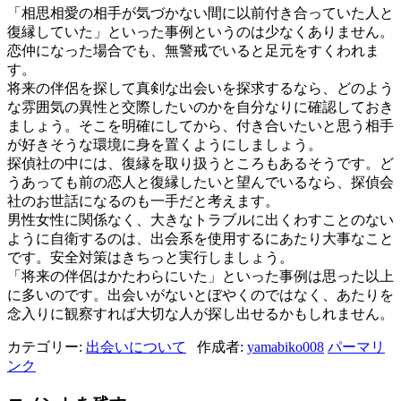
「相思相愛の相手が気づかない間に以前付き合っていた人と
復縁していた」といった事例というのは少なくありません。
恋仲になった場合でも、無警戒でいると足元をすくわれま
す。
将来の伴侶を探して真剣な出会いを探求するなら、どのよう
な雰囲気の異性と交際したいのかを自分なりに確認しておき
ましょう。そこを明確にしてから、付き合いたいと思う相手
が好きそうな環境に身を置くようにしましょう。
探偵社の中には、復縁を取り扱うところもあるそうです。ど
うあっても前の恋人と復縁したいと望んでいるなら、探偵会
社のお世話になるのも一手だと考えます。
男性女性に関係なく、大きなトラブルに出くわすことのない
ように自衛するのは、出会系を使用するにあたり大事なこと
です。安全対策はきちっと実行しましょう。
「将来の伴侶はかたわらにいた」といった事例は思った以上
に多いのです。出会いがないとぼやくのではなく、あたりを
念入りに観察すれば大切な人が探し出せるかもしれません。
カテゴリー:
出会いについて
作成者:
yamabiko008
パーマリ
ンク