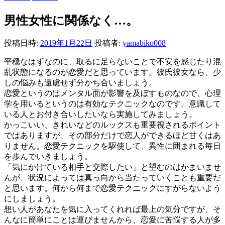
男性女性に関係なく…。
投稿日時:
2019年1月22日
投稿者:
yamabiko008
平穏なはずなのに、取るに足らないことで不安を感じたり混
乱状態になるのが恋愛だと思っています。彼氏彼女なら、少
しの悩みも遠慮せず分かち合いましょう。
恋愛というのはメンタル面が影響を及ぼすものなので、心理
学を用いるというのは有効なテクニックなのです。意識して
いる人とお付き合いしたいなら実施してみましょう。
かっこいい、きれいなどのルックスも重要視されるポイント
ではありますが、その部分だけで恋人ができるほど甘くはあ
りません。恋愛テクニックを駆使して、異性に囲まれる毎日
を歩んでいきましょう。
「気にかけている相手と交際したい」と望むのはかまいませ
んが、状況によっては真っ向から当たっていくことも重要だ
と思います。何から何まで恋愛テクニックにすがらないよう
にしましょう。
想い人があなたを気に入ってくれれば最上の気分ですが、そ
んなに簡単にことは運びませんから、恋愛に苦悩する人が多